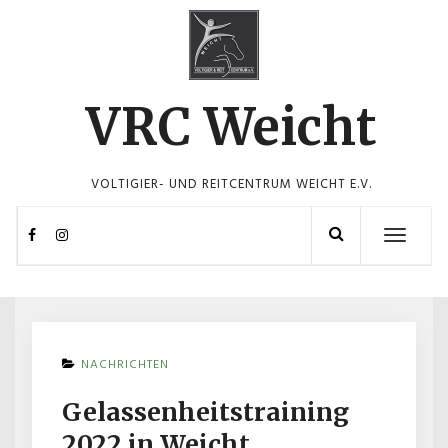
Skip
to
content
VRC Weicht
VOLTIGIER- UND REITCENTRUM WEICHT E.V.
Toggle
navigation
NACHRICHTEN
Gelassenheitstraining
2022 in Weicht