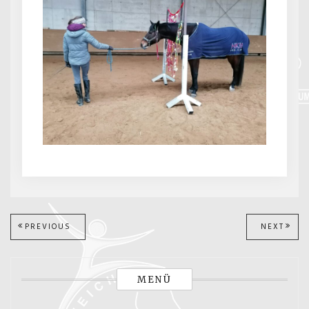
Beitragsnavigation
PREVIOUS
NEXT
PREVIOUS
NEXT
POST:
POST
MENÜ