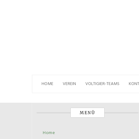
Skip
to
content
HOME
VEREIN
VOLTIGIER-TEAMS
KON
MENÜ
Home