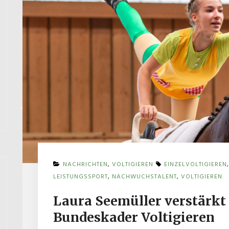
NACHRICHTEN
,
VOLTIGIEREN
EINZELVOLTIGIEREN
LEISTUNGSSPORT
,
NACHWUCHSTALENT
,
VOLTIGIEREN
Laura Seemüller verstärk
Bundeskader Voltigieren